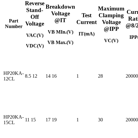
Reverse
Breakdown
Maximum
Stand-
Cur
Voltage
Test
Clamping
Off
Rat
@IT
Part
Current
Voltage
Voltage
@8/
Number
@IPP
VB MIn.(V)
IT(mA)
VAC(V)
IPP
VC(V)
VB Max.(V)
VDC(V)
HP20KA-
8.5
12
14
16
1
28
20000
12CL
HP20KA-
11
15
17
19
1
30
20000
15CL