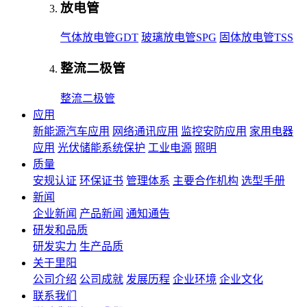
放电管
气体放电管GDT
玻璃放电管SPG
固体放电管TSS
整流二极管
整流二极管
应用
新能源汽车应用
网络通讯应用
监控安防应用
家用电器
应用
光伏储能系统保护
工业电源
照明
质量
安规认证
环保证书
管理体系
主要合作机构
选型手册
新闻
企业新闻
产品新闻
通知通告
研发和品质
研发实力
生产品质
关于里阳
公司介绍
公司成就
发展历程
企业环境
企业文化
联系我们