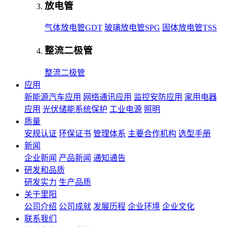
放电管
气体放电管GDT
玻璃放电管SPG
固体放电管TSS
整流二极管
整流二极管
应用
新能源汽车应用
网络通讯应用
监控安防应用
家用电器
应用
光伏储能系统保护
工业电源
照明
质量
安规认证
环保证书
管理体系
主要合作机构
选型手册
新闻
企业新闻
产品新闻
通知通告
研发和品质
研发实力
生产品质
关于里阳
公司介绍
公司成就
发展历程
企业环境
企业文化
联系我们