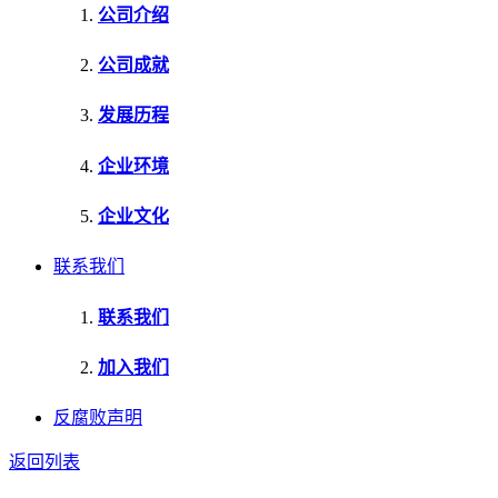
公司介绍
公司成就
发展历程
企业环境
企业文化
联系我们
联系我们
加入我们
反腐败声明
返回列表