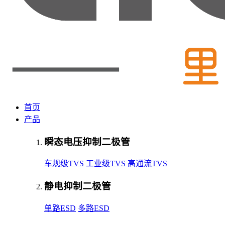
首页
产品
瞬态电压抑制二极管
车规级TVS
工业级TVS
高通流TVS
静电抑制二极管
单路ESD
多路ESD