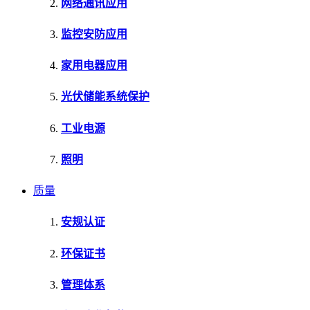
网络通讯应用
监控安防应用
家用电器应用
光伏储能系统保护
工业电源
照明
质量
安规认证
环保证书
管理体系