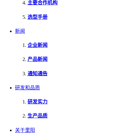
主要合作机构
选型手册
新闻
企业新闻
产品新闻
通知通告
研发和品质
研发实力
生产品质
关于里阳