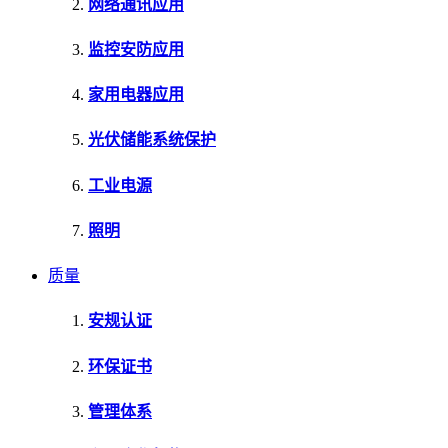
网络通讯应用
监控安防应用
家用电器应用
光伏储能系统保护
工业电源
照明
质量
安规认证
环保证书
管理体系