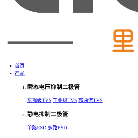
首页
产品
瞬态电压抑制二极管
车规级TVS
工业级TVS
高通流TVS
静电抑制二极管
单路ESD
多路ESD