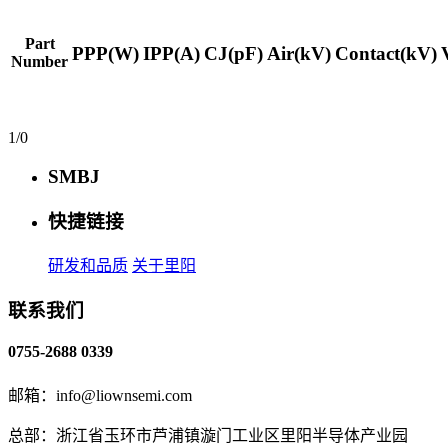
Part
PPP(W)
IPP(A)
CJ(pF)
Air(kV)
Contact(kV)
Number
1/0
SMBJ
快捷链接
研发和品质
关于里阳
联系我们
0755-2688 0339
邮箱：info@liownsemi.com
总部：浙江省玉环市芦浦镇漩门工业区里阳半导体产业园