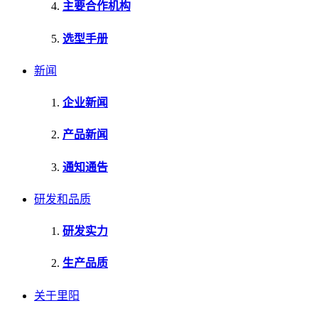
主要合作机构
选型手册
新闻
企业新闻
产品新闻
通知通告
研发和品质
研发实力
生产品质
关于里阳