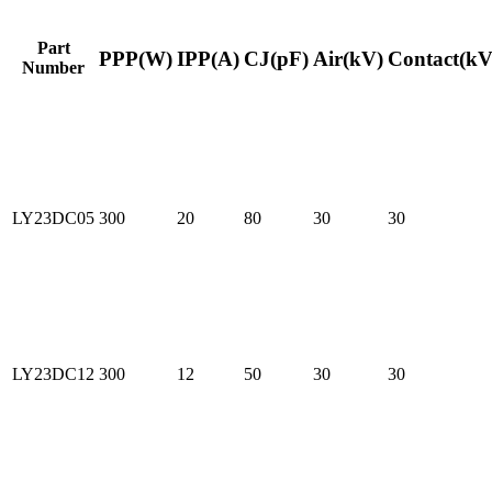
Part
PPP(W)
IPP(A)
CJ(pF)
Air(kV)
Contact(kV
Number
LY23DC05
300
20
80
30
30
LY23DC12
300
12
50
30
30