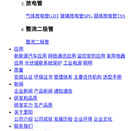
放电管
气体放电管GDT
玻璃放电管SPG
固体放电管TSS
整流二极管
整流二极管
应用
新能源汽车应用
网络通讯应用
监控安防应用
家用电器
应用
光伏储能系统保护
工业电源
照明
质量
安规认证
环保证书
管理体系
主要合作机构
选型手册
新闻
企业新闻
产品新闻
通知通告
研发和品质
研发实力
生产品质
关于里阳
公司介绍
公司成就
发展历程
企业环境
企业文化
联系我们