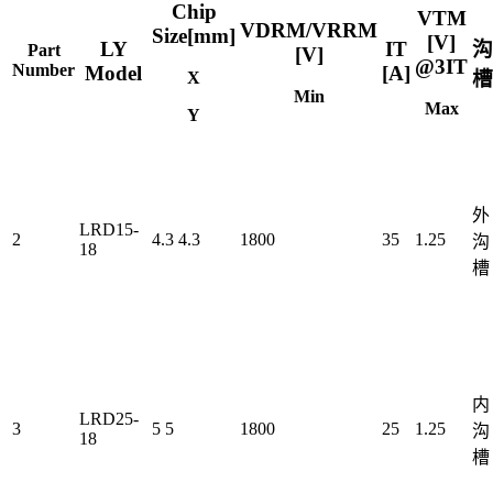
Chip
VTM
VDRM/VRRM
Size[mm]
[V]
LY
IT
沟
Part
[V]
@3IT
Number
Model
[A]
槽
X
Min
Max
Y
外
LRD15-
2
4.3
4.3
1800
35
1.25
沟
18
槽
内
LRD25-
3
5
5
1800
25
1.25
沟
18
槽