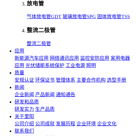
放电管
气体放电管GDT
玻璃放电管SPG
固体放电管TSS
整流二极管
整流二极管
应用
新能源汽车应用
网络通讯应用
监控安防应用
家用电器
应用
光伏储能系统保护
工业电源
照明
质量
安规认证
环保证书
管理体系
主要合作机构
选型手册
新闻
企业新闻
产品新闻
通知通告
研发和品质
研发实力
生产品质
关于里阳
公司介绍
公司成就
发展历程
企业环境
企业文化
联系我们