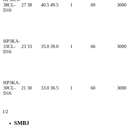
38CL-
27
38
40.5
49.5
1
69
3000
D16
HP3KA-
33CL-
23
33
35.0
39.0
1
66
3000
D16
HP3KA-
30CL-
21
30
33.0
36.5
1
60
3000
D16
1/2
SMBJ