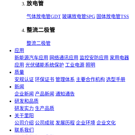
放电管
气体放电管GDT
玻璃放电管SPG
固体放电管TSS
整流二极管
整流二极管
应用
新能源汽车应用
网络通讯应用
监控安防应用
家用电器
应用
光伏储能系统保护
工业电源
照明
质量
安规认证
环保证书
管理体系
主要合作机构
选型手册
新闻
企业新闻
产品新闻
通知通告
研发和品质
研发实力
生产品质
关于里阳
公司介绍
公司成就
发展历程
企业环境
企业文化
联系我们