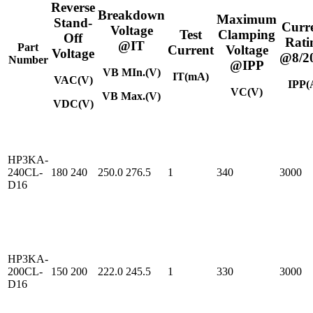
Reverse
Breakdown
Maximum
Stand-
Curr
Voltage
Test
Clamping
Off
Rati
@IT
Part
Current
Voltage
Voltage
@8/2
Number
@IPP
VB MIn.(V)
IT(mA)
VAC(V)
IPP(
VC(V)
VB Max.(V)
VDC(V)
HP3KA-
240CL-
180
240
250.0
276.5
1
340
3000
D16
HP3KA-
200CL-
150
200
222.0
245.5
1
330
3000
D16