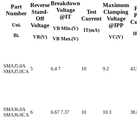
Breakdown
Reverse
Maximum
Part
Voltage
Stand-
Test
Clamping
Number
P
@IT
Off
Current
Voltage
Cu
Voltage
@IPP
Uni.
VB MIn.(V)
IT(mA)
I
Bi.
VR(V)
VC(V)
VB Max.(V)
SMAJ5.0A
5
6.4
7
10
9.2
43.
SMAJ5.0CA
SMAJ6.0A
6
6.67
7.37
10
10.3
38.
SMAJ6.0CA