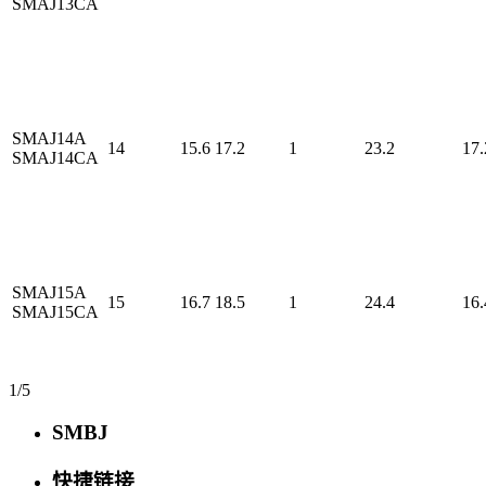
SMAJ13CA
SMAJ14A
14
15.6
17.2
1
23.2
17.
SMAJ14CA
SMAJ15A
15
16.7
18.5
1
24.4
16.
SMAJ15CA
1/5
SMBJ
快捷链接