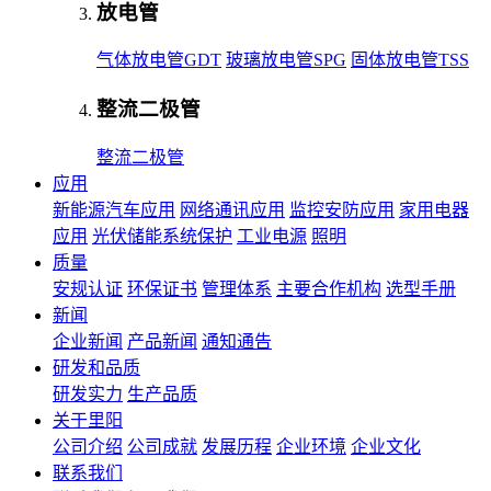
放电管
气体放电管GDT
玻璃放电管SPG
固体放电管TSS
整流二极管
整流二极管
应用
新能源汽车应用
网络通讯应用
监控安防应用
家用电器
应用
光伏储能系统保护
工业电源
照明
质量
安规认证
环保证书
管理体系
主要合作机构
选型手册
新闻
企业新闻
产品新闻
通知通告
研发和品质
研发实力
生产品质
关于里阳
公司介绍
公司成就
发展历程
企业环境
企业文化
联系我们