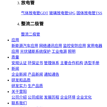
放电管
气体放电管GDT
玻璃放电管SPG
固体放电管TSS
整流二极管
整流二极管
应用
新能源汽车应用
网络通讯应用
监控安防应用
家用电器
应用
光伏储能系统保护
工业电源
照明
质量
安规认证
环保证书
管理体系
主要合作机构
选型手册
新闻
企业新闻
产品新闻
通知通告
研发和品质
研发实力
生产品质
关于里阳
公司介绍
公司成就
发展历程
企业环境
企业文化
联系我们