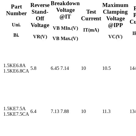
Breakdown
Reverse
Maximum
Part
Voltage
Stand-
Test
Clamping
Number
P
@IT
Off
Current
Voltage
Cu
Voltage
@IPP
Uni.
VB MIn.(V)
IT(mA)
I
Bi.
VR(V)
VC(V)
VB Max.(V)
1.5KE6.8A
5.8
6.45
7.14
10
10.5
14
1.5KE6.8CA
1.5KE7.5A
6.4
7.13
7.88
10
11.3
13
1.5KE7.5CA