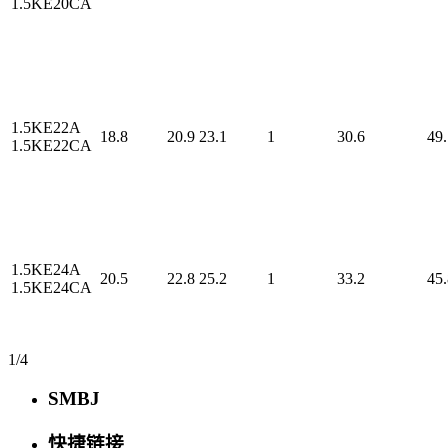
1.5KE20CA
1.5KE22A
18.8
20.9
23.1
1
30.6
49.
1.5KE22CA
1.5KE24A
20.5
22.8
25.2
1
33.2
45.
1.5KE24CA
1/4
SMBJ
快捷链接