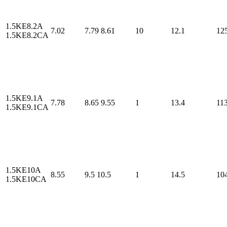
1.5KE8.2A
7.02
7.79
8.61
10
12.1
12
1.5KE8.2CA
1.5KE9.1A
7.78
8.65
9.55
1
13.4
113
1.5KE9.1CA
1.5KE10A
8.55
9.5
10.5
1
14.5
10
1.5KE10CA