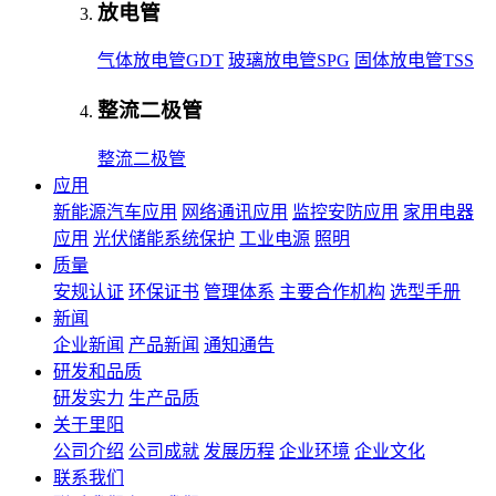
放电管
气体放电管GDT
玻璃放电管SPG
固体放电管TSS
整流二极管
整流二极管
应用
新能源汽车应用
网络通讯应用
监控安防应用
家用电器
应用
光伏储能系统保护
工业电源
照明
质量
安规认证
环保证书
管理体系
主要合作机构
选型手册
新闻
企业新闻
产品新闻
通知通告
研发和品质
研发实力
生产品质
关于里阳
公司介绍
公司成就
发展历程
企业环境
企业文化
联系我们