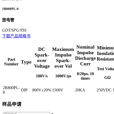
2R800PL-8
放电管
GDT/SPG/TSS
下载产品规格书
Nominal
Minim
DC
Maximum
Impulse
Insulati
Spark-
Impulse
Discharge
Resistan
Part
over
Spark-
Type
Curr
Number
Voltage
over Vol
Test Volt
8/20µs, 10
100V/s
1000V/µs
GΩ
times
2R800PL-
DIP
800V±20%
1500V
20KA
250VDC
8
样品申请