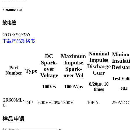
2R600ML-8
放电管
GDT/SPG/TSS
下载产品规格书
Nominal
Minim
DC
Maximum
Impulse
Insulat
Spark-
Impulse
Discharge
Resista
Part
over
Spark-
Type
Curr
Number
Voltage
over Vol
Test Volt
8/20µs, 10
100V/s
1000V/µs
GΩ
times
2R600ML-
DIP
600V±20%
1300V
10KA
250VDC
8
样品申请