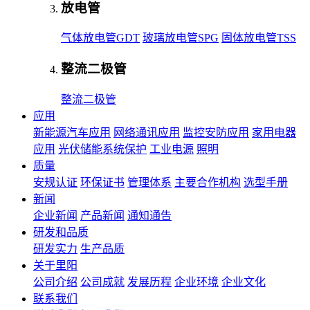
放电管
气体放电管GDT
玻璃放电管SPG
固体放电管TSS
整流二极管
整流二极管
应用
新能源汽车应用
网络通讯应用
监控安防应用
家用电器
应用
光伏储能系统保护
工业电源
照明
质量
安规认证
环保证书
管理体系
主要合作机构
选型手册
新闻
企业新闻
产品新闻
通知通告
研发和品质
研发实力
生产品质
关于里阳
公司介绍
公司成就
发展历程
企业环境
企业文化
联系我们