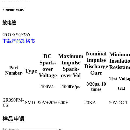
2R090PM-8S
放电管
GDT/SPG/TSS
下载产品规格书
Nominal
Minimu
DC
Maximum
Impulse
Insulati
Spark-
Impulse
Discharge
Resistan
Part
over
Spark-
Type
Curr
Number
Voltage
over Vol
Test Volta
8/20µs, 10
100V/s
1000V/µs
GΩ
times
2R090PM-
SMD
90V±20%
600V
20KA
50VDC
1
8S
样品申请