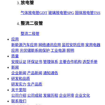
放电管
气体放电管GDT
玻璃放电管SPG
固体放电管TSS
整流二极管
整流二极管
应用
新能源汽车应用
网络通讯应用
监控安防应用
家用电器
应用
光伏储能系统保护
工业电源
照明
质量
安规认证
环保证书
管理体系
主要合作机构
选型手册
新闻
企业新闻
产品新闻
通知通告
研发和品质
研发实力
生产品质
关于里阳
公司介绍
公司成就
发展历程
企业环境
企业文化
联系我们