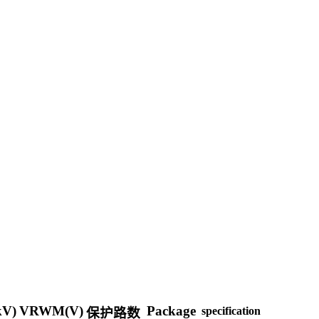
kV)
VRWM(V)
Package
specification
保护路数