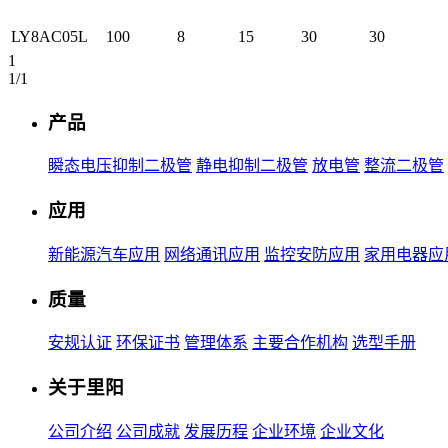
LY8AC05L
100
8
15
30
30
1
1/1
产品
瞬态电压抑制二极管
静电抑制二极管
放电管
整流二极管
应用
新能源汽车应用
网络通讯应用
监控安防应用
家用电器应
质量
安规认证
环保证书
管理体系
主要合作机构
选型手册
关于里阳
公司介绍
公司成就
发展历程
企业环境
企业文化