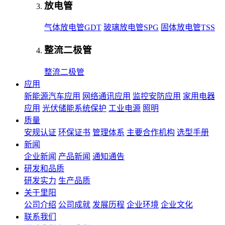
放电管
气体放电管GDT
玻璃放电管SPG
固体放电管TSS
整流二极管
整流二极管
应用
新能源汽车应用
网络通讯应用
监控安防应用
家用电器
应用
光伏储能系统保护
工业电源
照明
质量
安规认证
环保证书
管理体系
主要合作机构
选型手册
新闻
企业新闻
产品新闻
通知通告
研发和品质
研发实力
生产品质
关于里阳
公司介绍
公司成就
发展历程
企业环境
企业文化
联系我们